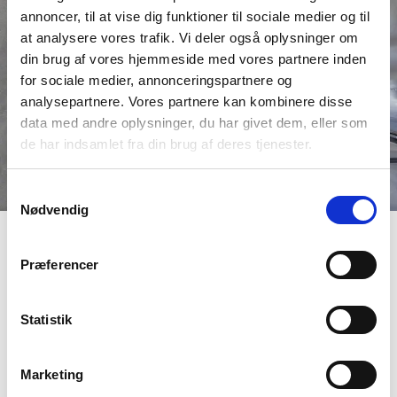
annoncer, til at vise dig funktioner til sociale medier og til
at analysere vores trafik. Vi deler også oplysninger om
din brug af vores hjemmeside med vores partnere inden
for sociale medier, annonceringspartnere og
analysepartnere. Vores partnere kan kombinere disse
data med andre oplysninger, du har givet dem, eller som
de har indsamlet fra din brug af deres tjenester.
Samtykkevalg
Nødvendig
Rustfast klejnsmed lærling
Præferencer
Vi kan ikke gøre det uden dig! Vi søger lærlinge som vil
være med til at skabe de anlæg som danner
Statistik
fundamentet for stærke, bæredygtige procesanlæg.
Men hvad gør planer uden hænder til at bygge, samle,
Marketing
montere og idriftsætte? Vi har brug for dig som har lyst