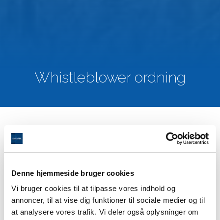
Whistleblower ordning
Hjælp os med at bekæmpe korruption og
virksomhedskriminalitet. Hver indberetning om
overtrædelser er vigtige og hjælper med at forebygge
økonomisk tab og skade på vores omdømme. Med din
Denne hjemmeside bruger cookies
hjælp kan vi sikre vores integritet og pålidelighed og på
Vi bruger cookies til at tilpasse vores indhold og
den måde også vores succes.
annoncer, til at vise dig funktioner til sociale medier og til
at analysere vores trafik. Vi deler også oplysninger om
Compliance ordningen må ikke benyttes til bevidst